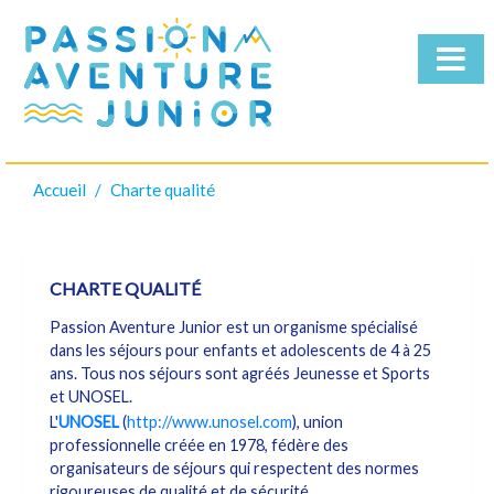
Accueil
Charte qualité
Qui
sommes-
nous
Nos
CHARTE QUALITÉ
Séjours
Télécharger
Passion Aventure Junior est un organisme spécialisé
dans les séjours pour enfants et adolescents de 4 à 25
la
ans. Tous nos séjours sont agréés Jeunesse et Sports
brochure
et UNOSEL.
L'
UNOSEL
(
http://www.unosel.com
), union
professionnelle créée en 1978, fédère des
organisateurs de séjours qui respectent des normes
rigoureuses de qualité et de sécurité.