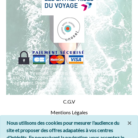
Modes de règlement acceptés
Chèque, Virement, Espèces, Carte bancaire, IDSHOP
ANCV N°10220473, Prise en charge reçu sans
règlement, Prélèvement
C.G.V
Mentions Légales
×
Nous utilisons des cookies pour mesurer l'audience du
Plan du site
site et proposer des offres adapatées à vos centres
Nous contacter
d'intérêts. En poursuivant la navigation, vous acceptez le