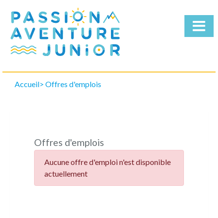
Accueil
Offres d'emplois
Qui
sommes-
nous
Nos
Séjours
Offres d'emplois
Télécharger
la
Aucune offre d'emploi n'est disponible
brochure
actuellement