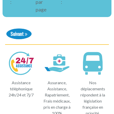
:
par
:
page
Suivant
Assistance
Assurance,
Nos
téléphonique
Assistance,
déplacements
24h/24 et 7j/7
Rapatriement,
répondent à la
Frais médicaux,
législation
pris en charge à
française en
100%
priorité.