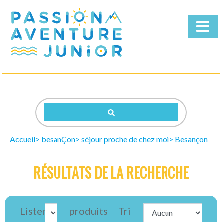
Qui
sommes-
nous
Nos
Séjours
Accueil
besanÇon
séjour proche de chez moi
Besançon
Télécharger
la
RÉSULTATS DE LA RECHERCHE
brochure
Lister
produits
Tri