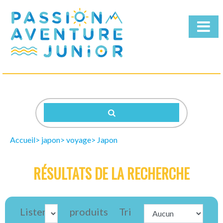
Qui
sommes-
nous
Nos
Séjours
Accueil
japon
voyage
Japon
Télécharger
la
RÉSULTATS DE LA RECHERCHE
brochure
Lister
produits
Tri