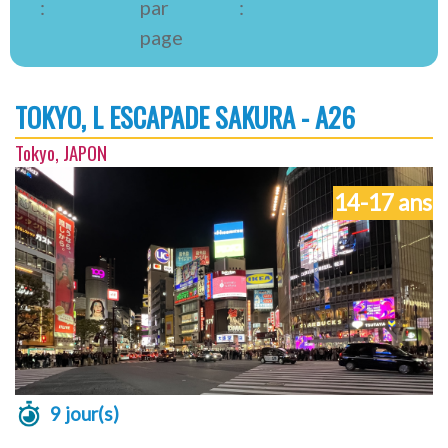
:
par
:
page
TOKYO, L ESCAPADE SAKURA - A26
Tokyo, JAPON
14-17 ans
9 jour(s)