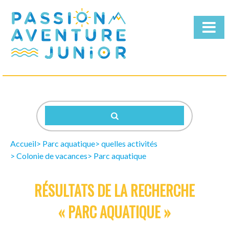
Qui
sommes-
nous
Nos
Séjours
Accueil
Parc aquatique
quelles activités
Télécharger
Colonie de vacances
Parc aquatique
la
brochure
RÉSULTATS DE LA RECHERCHE
« PARC AQUATIQUE »