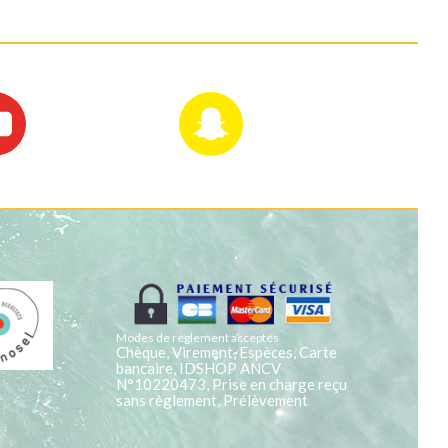
Modes de règlement acceptés
Chèque, Virement, Espèces, Carte
bancaire, IDSHOP ANCV
N°10220473, Prise en charge reçu
sans règlement, Prélèvement