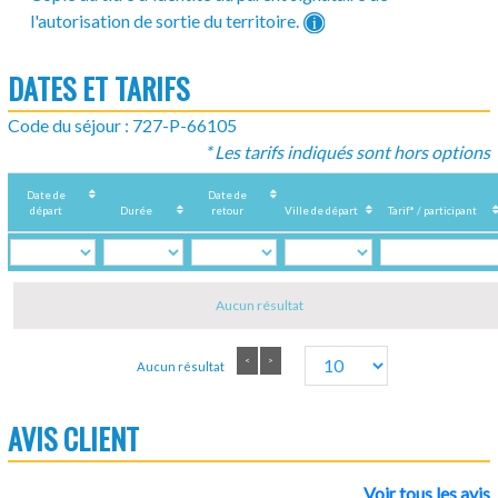
l'autorisation de sortie du territoire.
DATES ET TARIFS
Code du séjour : 727-P-66105
* Les tarifs indiqués sont hors options
Date de
Date de
départ
Durée
retour
Ville de départ
Tarif* / participant
Aucun résultat
<
>
Aucun résultat
AVIS CLIENT
Voir tous les avis