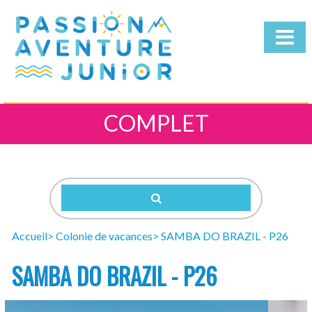
COMPLET
Qui
sommes-
nous
Nos
Séjours
Télécharger
la
Accueil
Colonie de vacances
SAMBA DO BRAZIL - P26
brochure
SAMBA DO BRAZIL - P26