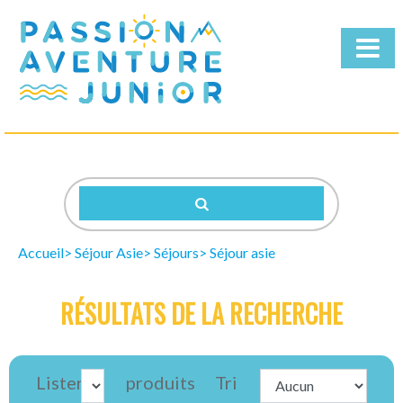
Qui
sommes-
nous
Nos
Séjours
Accueil
Séjour Asie
Séjours
Séjour asie
Télécharger
la
RÉSULTATS DE LA RECHERCHE
brochure
Lister
produits
Tri