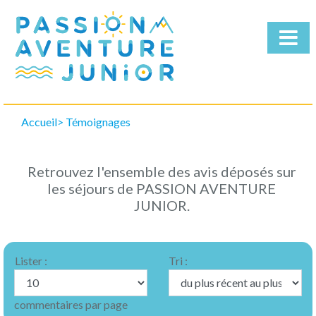
Accueil
Témoignages
Qui
sommes-
nous
Retrouvez l'ensemble des avis déposés sur
Nos
les séjours de PASSION AVENTURE
Séjours
JUNIOR.
Télécharger
la
brochure
Lister :
Tri :
commentaires par page